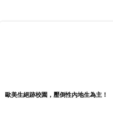
歐美生絕跡校園，壓倒性內地生為主！