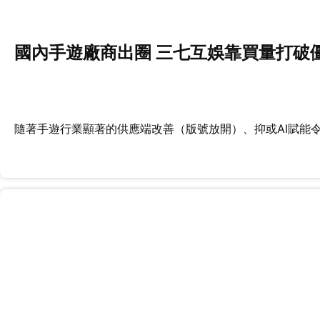
國內手遊廠商出圈 三七互娛靠買量打破
隨著手遊行業顯著的供應端改善（版號放開）、抑或AI賦能令內