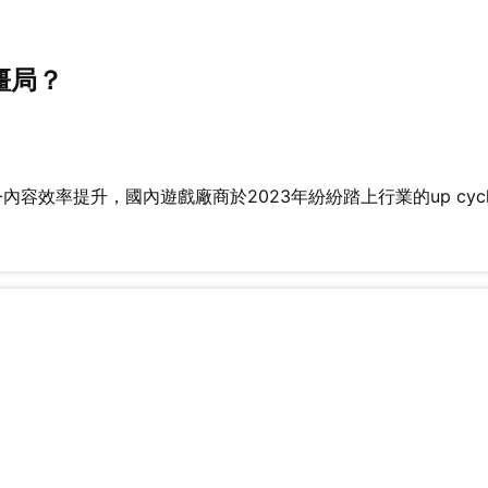
僵局？
容效率提升，國內遊戲廠商於2023年紛紛踏上行業的up cycl