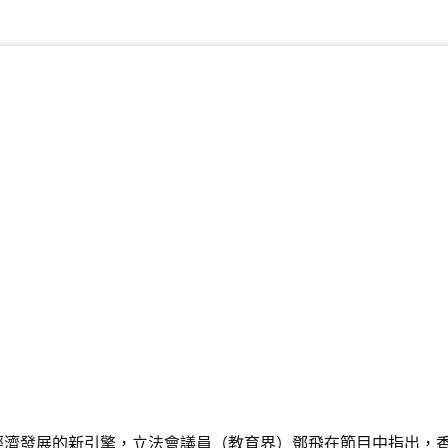
經濟發展的新引擎，立法會議員（教育界）鄧飛在節目中指出，