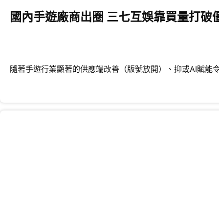
國內手遊廠商出圈 三七互娛靠買量打破
隨著手遊行業顯著的供應端改善（版號放開）、抑或AI賦能令內