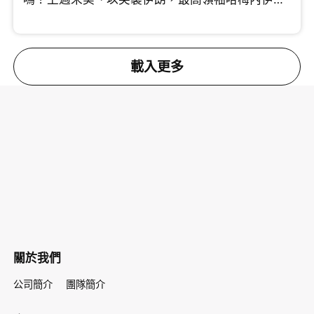
將領相繼傳出死傷。 許楨分析美國此次行動思路清
晰，透過精準斬首剷除強硬派，挑動伊朗內部的角
力。中原集團創辦人施永青則指出，特朗普連續針
對委內瑞拉與伊朗，實則劍指中國。這兩國均為中
載入更多
國重要的石油供應來源，切斷能源動脈將直接衝擊
中國的經濟發展。對於能否伊朗變成親美國家，施
老闆借鑑伊拉克事件，坦言機會很微。 究竟這場戰
事會拖多久？油價波動會否引發全球通脹？即刻睇
片！
關於我們
公司簡介
團隊簡介