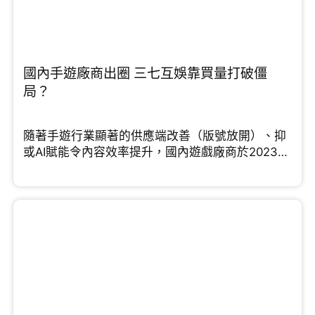
國內手遊廠商出圈 三七互娛靠買量打破僵
局？
隨著手遊行業顯著的供應端改善（版號放開）、抑
或AI賦能令內容效率提升，國內遊戲廠商於2023年
紛紛踏上行業的up cycle。