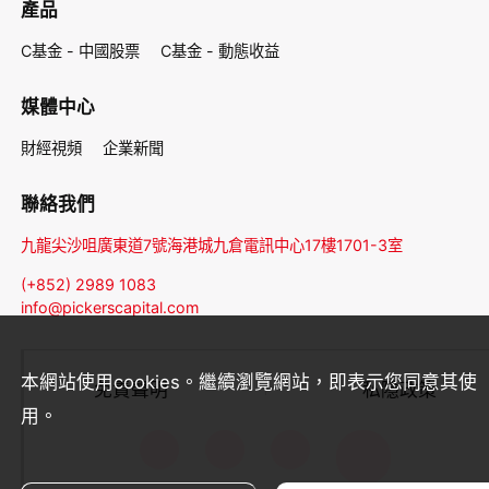
產品
C基金 - 中國股票
C基金 - 動態收益
媒體中心
財經視頻
企業新聞
聯絡我們
九龍尖沙咀廣東道7號海港城九倉電訊中心17樓1701-3室
(+852) 2989 1083
info@pickerscapital.com
本網站使用cookies。繼續瀏覽網站，即表示您同意其使
免責聲明
私隱政策
用。