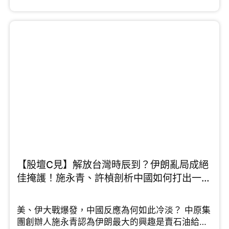
優勢，例如大學排名名列前茅、擁有優質老師，不
過他同時點出「一個短板」需要改善。中原集團主
席施永青則從資本佈局的角度看，他認為隨著外來
學生配額大幅提升，龐大的住宿需求成必然，預計
留學熱潮會持續一段時間。針對中小學殺校問題，
未來若開放中小學留學又是否可行呢，鄧飛有這樣
的看法...
【股壇C見】解放台灣時辰到？伊朗亂局成絕
佳掩護！施永青、許楨剖析中國如何打出一場
漂亮反擊戰 （Part 2/2）
美、伊大戰爆發，中國反應為何如此冷淡？ 中原集
團創辦人施永青認為伊朗最大的興趣是賣石油給中