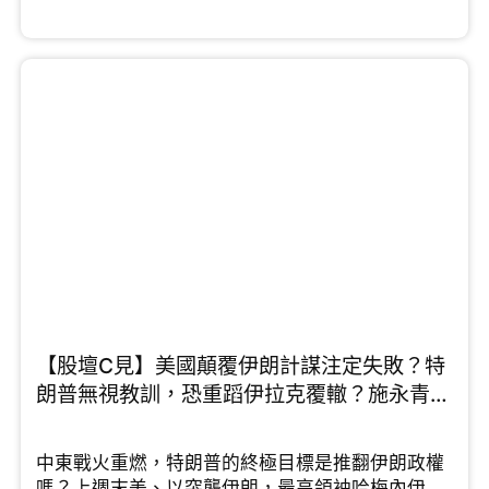
國，而且中伊25年全面合作協議於後期沒有落實，
他指出伊朗與中國的關係遠不如想像中緊密。而許
楨認為2026年正是中國解決台灣問題的最佳契機，
他分析指出，特朗普為了中東戰局已將印太地區的
航母調離，美國目前在印太正處於「航母真空
期」，中國應把握機會彰顯國力和軍力。施永青則
提出截然不同的三贏戰略，就是......
【股壇C見】美國顛覆伊朗計謀注定失敗？特
朗普無視教訓，恐重蹈伊拉克覆轍？施永青、
許楨拆解最新局勢 （Part 1/2）
中東戰火重燃，特朗普的終極目標是推翻伊朗政權
嗎？上週末美、以突襲伊朗，最高領袖哈梅內伊、