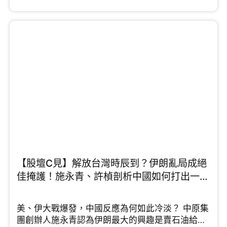
優勢，例如大學排名名列前茅、擁有優質老師，不
過他同時點出「一個短板」需要改善。中原集團主
席施永青則從資本佈局的角度看，他認為隨著外來
學生配額大幅提升，龐大的住宿需求成必然，預計
留學熱潮會持續一段時間。針對中小學殺校問題，
未來若開放中小學留學又是否可行呢，鄧飛有這樣
的看法...
【股壇C見】解放台灣時辰到？伊朗亂局成絕
佳掩護！施永青、許楨剖析中國如何打出一場
漂亮反擊戰 （Part 2/2）
美、伊大戰爆發，中國反應為何如此冷淡？ 中原集
團創辦人施永青認為伊朗最大的興趣是賣石油給中