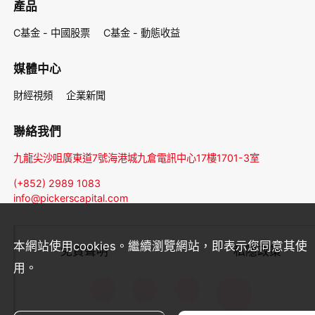
產品
C基金 - 中國股票
C基金 - 動態收益
媒體中心
財經視頻
企業新聞
聯絡我們
九龍尖沙咀廣東道7號海港城九倉電訊中心17樓1701-3室
(+852) 2989 1083
info@pickerscapital.com
本網站使用cookies。繼續瀏覽網站，即表示您同意其使
免責聲明
私隱政策
用。