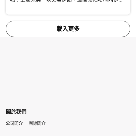
將領相繼傳出死傷。 許楨分析美國此次行動思路清
晰，透過精準斬首剷除強硬派，挑動伊朗內部的角
力。中原集團創辦人施永青則指出，特朗普連續針
對委內瑞拉與伊朗，實則劍指中國。這兩國均為中
載入更多
國重要的石油供應來源，切斷能源動脈將直接衝擊
中國的經濟發展。對於能否伊朗變成親美國家，施
老闆借鑑伊拉克事件，坦言機會很微。 究竟這場戰
事會拖多久？油價波動會否引發全球通脹？即刻睇
片！
關於我們
公司簡介
團隊簡介