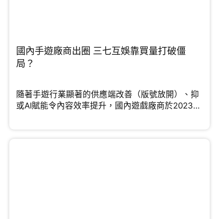
國內手遊廠商出圈 三七互娛靠買量打破僵
局？
隨著手遊行業顯著的供應端改善（版號放開）、抑
或AI賦能令內容效率提升，國內遊戲廠商於2023年
紛紛踏上行業的up cycle。