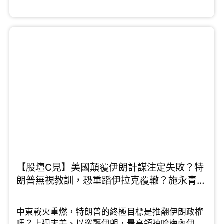
國，而且中伊25年全面合作協議於後期沒有落實，
他指出伊朗與中國的關係遠不如想像中緊密。而許
楨認為2026年正是中國解決台灣問題的最佳契機，
他分析指出，特朗普為了中東戰局已將印太地區的
航母調離，美國目前在印太正處於「航母真空
期」，中國應把握機會彰顯國力和軍力。施永青則
提出截然不同的三贏戰略，就是......
【股壇C見】美國顛覆伊朗計謀注定失敗？特
朗普無視教訓，恐重蹈伊拉克覆轍？施永青、
許楨拆解最新局勢 （Part 1/2）
中東戰火重燃，特朗普的終極目標是推翻伊朗政權
嗎？上週末美、以突襲伊朗，最高領袖哈梅內伊、