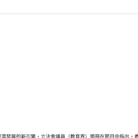
經濟發展的新引擎，立法會議員（教育界）鄧飛在節目中指出，