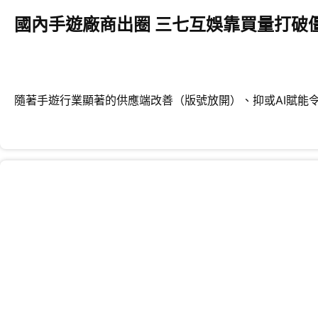
國內手遊廠商出圈 三七互娛靠買量打破
隨著手遊行業顯著的供應端改善（版號放開）、抑或AI賦能令內