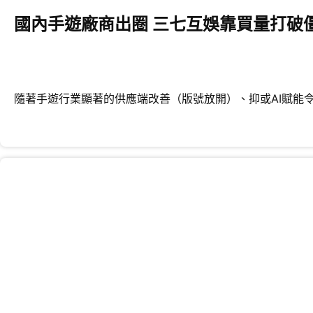
國內手遊廠商出圈 三七互娛靠買量打破
隨著手遊行業顯著的供應端改善（版號放開）、抑或AI賦能令內