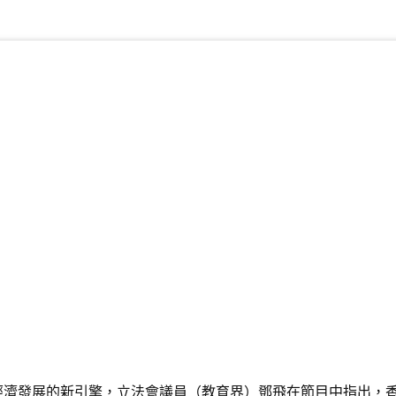
經濟發展的新引擎，立法會議員（教育界）鄧飛在節目中指出，