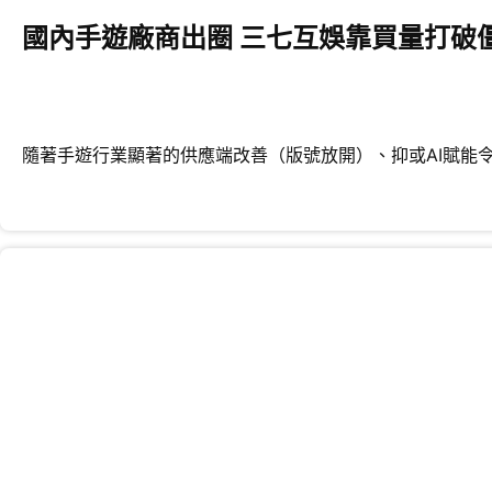
國內手遊廠商出圈 三七互娛靠買量打破
隨著手遊行業顯著的供應端改善（版號放開）、抑或AI賦能令內