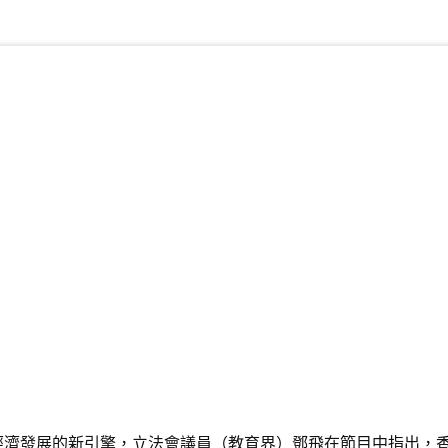
經濟發展的新引擎，立法會議員（教育界）鄧飛在節目中指出，