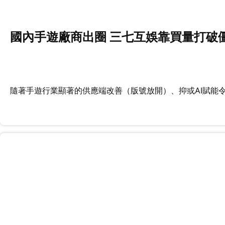
國內手遊廠商出圈 三七互娛靠買量打破
隨著手遊行業顯著的供應端改善（版號放開）、抑或AI賦能令內