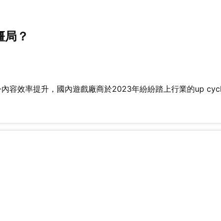
僵局？
容效率提升，國內遊戲廠商於2023年紛紛踏上行業的up cycl