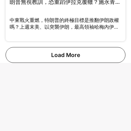
朗普無視教訓，恐重蹈伊拉克覆轍？施永青、
許楨拆解最新局勢 （Part 1/2）
中東戰火重燃，特朗普的終極目標是推翻伊朗政權
嗎？上週末美、以突襲伊朗，最高領袖哈梅內伊、
將領相繼傳出死傷。 許楨分析美國此次行動思路清
晰，透過精準斬首剷除強硬派，挑動伊朗內部的角
力。中原集團創辦人施永青則指出，特朗普連續針
對委內瑞拉與伊朗，實則劍指中國。這兩國均為中
Load More
國重要的石油供應來源，切斷能源動脈將直接衝擊
中國的經濟發展。對於能否伊朗變成親美國家，施
老闆借鑑伊拉克事件，坦言機會很微。 究竟這場戰
事會拖多久？油價波動會否引發全球通脹？即刻睇
片！