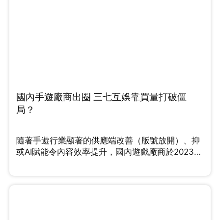
國內手遊廠商出圈 三七互娛靠買量打破僵
局？
隨著手遊行業顯著的供應端改善（版號放開）、抑
或AI賦能令內容效率提升，國內遊戲廠商於2023年
紛紛踏上行業的up cycle。