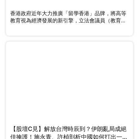
香港政府近年大力推廣「留學香港」品牌，將高等
教育視為經濟發展的新引擎，立法會議員（教育
界）鄧飛在節目中指出，香港的高等教育擁有多個
優勢，例如大學排名名列前茅、擁有優質老師，不
過他同時點出「一個短板」需要改善。中原集團主
席施永青則從資本佈局的角度看，他認為隨著外來
學生配額大幅提升，龐大的住宿需求成必然，預計
留學熱潮會持續一段時間。針對中小學殺校問題，
未來若開放中小學留學又是否可行呢，鄧飛有這樣
的看法...
【股壇C見】解放台灣時辰到？伊朗亂局成絕
佳掩護！施永青、許楨剖析中國如何打出一場