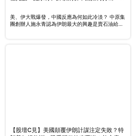
漂亮反擊戰 （Part 2/2）
美、伊大戰爆發，中國反應為何如此冷淡？ 中原集
團創辦人施永青認為伊朗最大的興趣是賣石油給中
國，而且中伊25年全面合作協議於後期沒有落實，
他指出伊朗與中國的關係遠不如想像中緊密。而許
楨認為2026年正是中國解決台灣問題的最佳契機，
他分析指出，特朗普為了中東戰局已將印太地區的
航母調離，美國目前在印太正處於「航母真空
期」，中國應把握機會彰顯國力和軍力。施永青則
提出截然不同的三贏戰略，就是......
【股壇C見】美國顛覆伊朗計謀注定失敗？特