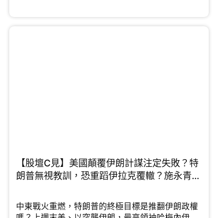
國，而且中伊25年全面合作協議於後期沒有落實，
他指出伊朗與中國的關係遠不如想像中緊密。而許
楨認為2026年正是中國解決台灣問題的最佳契機，
他分析指出，特朗普為了中東戰局已將印太地區的
航母調離，美國目前在印太正處於「航母真空
期」，中國應把握機會彰顯國力和軍力。施永青則
提出截然不同的三贏戰略，就是......
【股壇C見】美國顛覆伊朗計謀注定失敗？特
朗普無視教訓，恐重蹈伊拉克覆轍？施永青、
許楨拆解最新局勢 （Part 1/2）
中東戰火重燃，特朗普的終極目標是推翻伊朗政權
嗎？上週末美、以突襲伊朗，最高領袖哈梅內伊、