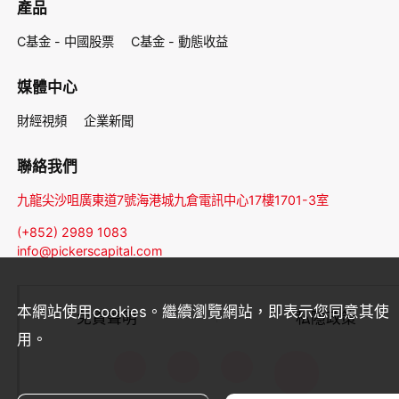
產品
C基金 - 中國股票
C基金 - 動態收益
媒體中心
財經視頻
企業新聞
聯絡我們
九龍尖沙咀廣東道7號海港城九倉電訊中心17樓1701-3室
(+852) 2989 1083
info@pickerscapital.com
本網站使用cookies。繼續瀏覽網站，即表示您同意其使
免責聲明
私隱政策
用。