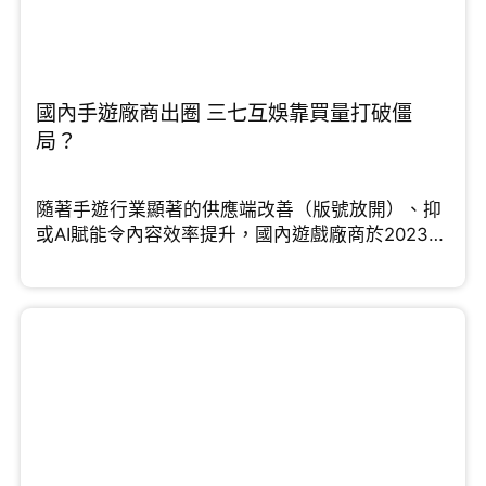
國內手遊廠商出圈 三七互娛靠買量打破僵
局？
隨著手遊行業顯著的供應端改善（版號放開）、抑
或AI賦能令內容效率提升，國內遊戲廠商於2023年
紛紛踏上行業的up cycle。