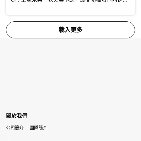
將領相繼傳出死傷。 許楨分析美國此次行動思路清
晰，透過精準斬首剷除強硬派，挑動伊朗內部的角
力。中原集團創辦人施永青則指出，特朗普連續針
對委內瑞拉與伊朗，實則劍指中國。這兩國均為中
載入更多
國重要的石油供應來源，切斷能源動脈將直接衝擊
中國的經濟發展。對於能否伊朗變成親美國家，施
老闆借鑑伊拉克事件，坦言機會很微。 究竟這場戰
事會拖多久？油價波動會否引發全球通脹？即刻睇
片！
關於我們
公司簡介
團隊簡介