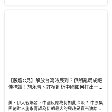
優勢，例如大學排名名列前茅、擁有優質老師，不
過他同時點出「一個短板」需要改善。中原集團主
席施永青則從資本佈局的角度看，他認為隨著外來
學生配額大幅提升，龐大的住宿需求成必然，預計
留學熱潮會持續一段時間。針對中小學殺校問題，
未來若開放中小學留學又是否可行呢，鄧飛有這樣
的看法...
【股壇C見】解放台灣時辰到？伊朗亂局成絕
佳掩護！施永青、許楨剖析中國如何打出一場
漂亮反擊戰 （Part 2/2）
美、伊大戰爆發，中國反應為何如此冷淡？ 中原集
團創辦人施永青認為伊朗最大的興趣是賣石油給中