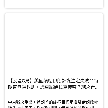
國，而且中伊25年全面合作協議於後期沒有落實，
他指出伊朗與中國的關係遠不如想像中緊密。而許
楨認為2026年正是中國解決台灣問題的最佳契機，
他分析指出，特朗普為了中東戰局已將印太地區的
航母調離，美國目前在印太正處於「航母真空
期」，中國應把握機會彰顯國力和軍力。施永青則
提出截然不同的三贏戰略，就是......
【股壇C見】美國顛覆伊朗計謀注定失敗？特
朗普無視教訓，恐重蹈伊拉克覆轍？施永青、
許楨拆解最新局勢 （Part 1/2）
中東戰火重燃，特朗普的終極目標是推翻伊朗政權
嗎？上週末美、以突襲伊朗，最高領袖哈梅內伊、