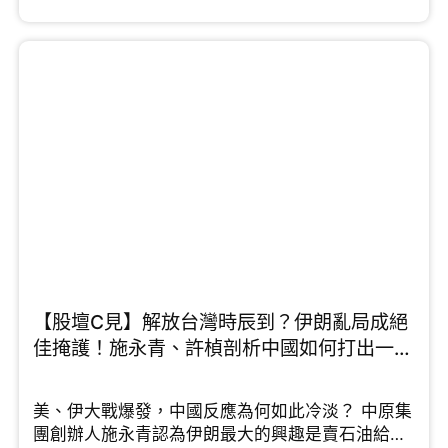
優勢，例如大學排名名列前茅、擁有優質老師，不
過他同時點出「一個短板」需要改善。中原集團主
席施永青則從資本佈局的角度看，他認為隨著外來
學生配額大幅提升，龐大的住宿需求成必然，預計
留學熱潮會持續一段時間。針對中小學殺校問題，
未來若開放中小學留學又是否可行呢，鄧飛有這樣
的看法...
【股壇C見】解放台灣時辰到？伊朗亂局成絕
佳掩護！施永青、許楨剖析中國如何打出一場
漂亮反擊戰 （Part 2/2）
美、伊大戰爆發，中國反應為何如此冷淡？ 中原集
團創辦人施永青認為伊朗最大的興趣是賣石油給中