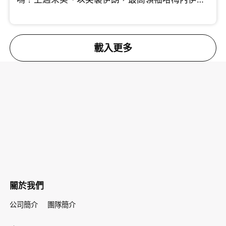
將領相繼傳出死傷。 許楨分析美國此次行動思路清
晰，透過精準斬首剷除強硬派，挑動伊朗內部的角
力。中原集團創辦人施永青則指出，特朗普連續針
對委內瑞拉與伊朗，實則劍指中國。這兩國均為中
載入更多
國重要的石油供應來源，切斷能源動脈將直接衝擊
中國的經濟發展。對於能否伊朗變成親美國家，施
老闆借鑑伊拉克事件，坦言機會很微。 究竟這場戰
事會拖多久？油價波動會否引發全球通脹？即刻睇
片！
關於我們
公司簡介
團隊簡介