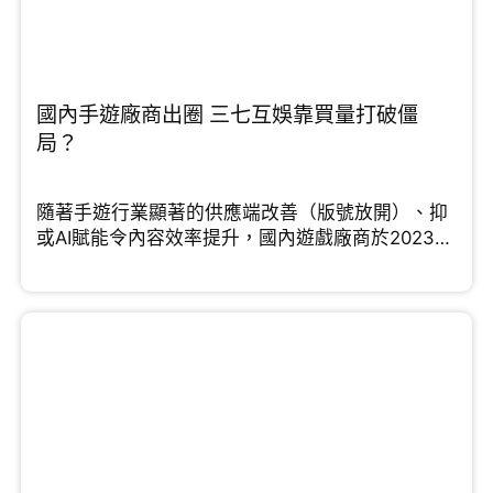
國內手遊廠商出圈 三七互娛靠買量打破僵
局？
隨著手遊行業顯著的供應端改善（版號放開）、抑
或AI賦能令內容效率提升，國內遊戲廠商於2023年
紛紛踏上行業的up cycle。