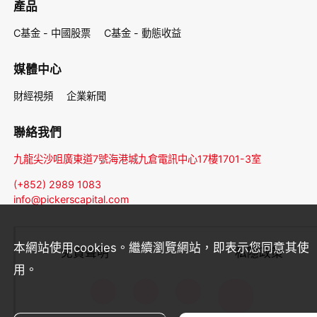
產品
C基金 - 中國股票
C基金 - 動態收益
媒體中心
財經視頻
企業新聞
聯絡我們
九龍尖沙咀廣東道7號海港城九倉電訊中心17樓1701-3室
(+852) 2989 1083
info@pickerscapital.com
本網站使用cookies。繼續瀏覽網站，即表示您同意其使
免責聲明
私隱政策
用。