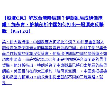
【股壇C見】解放台灣時辰到？伊朗亂局成絕佳掩
護！施永青、許楨剖析中國如何打出一場漂亮反擊
戰 （Part 2/2）
美、伊大戰爆發，中國反應為何如此冷淡？ 中原集團創辦人
施永青認為伊朗最大的興趣是賣石油給中國，而且中伊25年全
面合作協議於後期沒有落實，他指出伊朗與中國的關係遠不如
想像中緊密。而許楨認為2026年正是中國解決台灣問題的最佳
契機，他分析指出，特朗普為了中東戰局已將印太地區的航母
調離，美國目前在印太正處於「航母真空期」，中國應把握機
會彰顯國力和軍力。施永青則提出截然不同的三贏戰略，就
是......