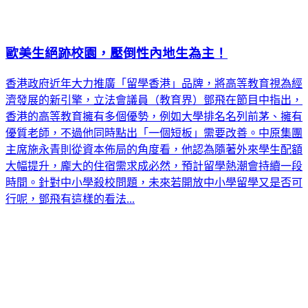
歐美生絕跡校園，壓倒性內地生為主！
香港政府近年大力推廣「留學香港」品牌，將高等教育視為經
濟發展的新引擎，立法會議員（教育界）鄧飛在節目中指出，
香港的高等教育擁有多個優勢，例如大學排名名列前茅、擁有
優質老師，不過他同時點出「一個短板」需要改善。中原集團
主席施永青則從資本佈局的角度看，他認為隨著外來學生配額
大幅提升，龐大的住宿需求成必然，預計留學熱潮會持續一段
時間。針對中小學殺校問題，未來若開放中小學留學又是否可
行呢，鄧飛有這樣的看法...