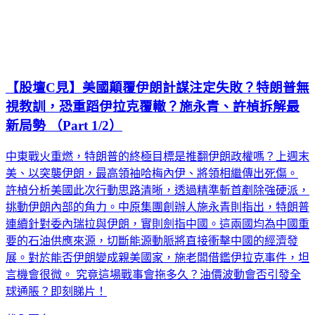
【股壇C見】美國顛覆伊朗計謀注定失敗？特朗普無
視教訓，恐重蹈伊拉克覆轍？施永青、許楨拆解最
新局勢 （Part 1/2）
中東戰火重燃，特朗普的終極目標是推翻伊朗政權嗎？上週末
美、以突襲伊朗，最高領袖哈梅內伊、將領相繼傳出死傷。
許楨分析美國此次行動思路清晰，透過精準斬首剷除強硬派，
挑動伊朗內部的角力。中原集團創辦人施永青則指出，特朗普
連續針對委內瑞拉與伊朗，實則劍指中國。這兩國均為中國重
要的石油供應來源，切斷能源動脈將直接衝擊中國的經濟發
展。對於能否伊朗變成親美國家，施老闆借鑑伊拉克事件，坦
言機會很微。 究竟這場戰事會拖多久？油價波動會否引發全
球通脹？即刻睇片！