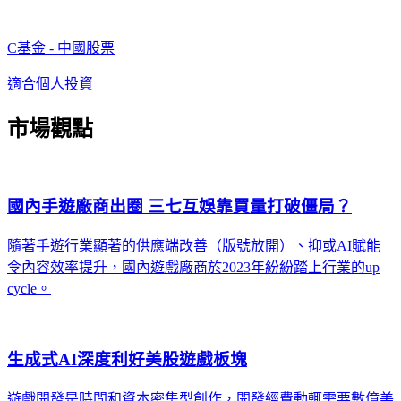
C基金 - 中國股票
適合個人投資
市場觀點
國內手遊廠商出圈 三七互娛靠買量打破僵局？
隨著手遊行業顯著的供應端改善（版號放開）、抑或AI賦能
令內容效率提升，國內遊戲廠商於2023年紛紛踏上行業的up
cycle。
生成式AI深度利好美股遊戲板塊
遊戲開發是時間和資本密集型創作，開發經費動輒需要數億美