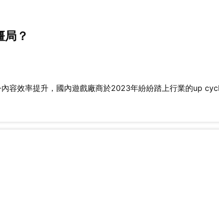
僵局？
容效率提升，國內遊戲廠商於2023年紛紛踏上行業的up cycl