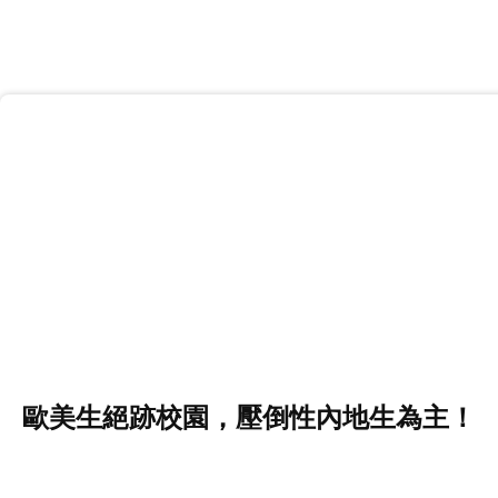
歐美生絕跡校園，壓倒性內地生為主！