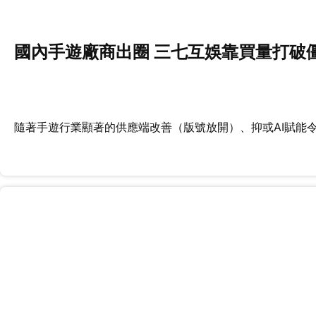
國內手遊廠商出圈 三七互娛靠買量打破
隨著手遊行業顯著的供應端改善（版號放開）、抑或AI賦能令內