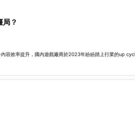
僵局？
容效率提升，國內遊戲廠商於2023年紛紛踏上行業的up cycl