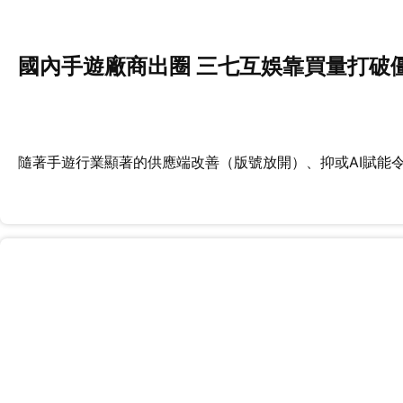
國內手遊廠商出圈 三七互娛靠買量打破
隨著手遊行業顯著的供應端改善（版號放開）、抑或AI賦能令內