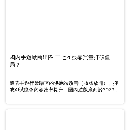
國內手遊廠商出圈 三七互娛靠買量打破僵
局？
隨著手遊行業顯著的供應端改善（版號放開）、抑
或AI賦能令內容效率提升，國內遊戲廠商於2023年
紛紛踏上行業的up cycle。