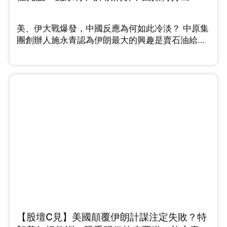
漂亮反擊戰 （Part 2/2）
美、伊大戰爆發，中國反應為何如此冷淡？ 中原集
團創辦人施永青認為伊朗最大的興趣是賣石油給中
國，而且中伊25年全面合作協議於後期沒有落實，
他指出伊朗與中國的關係遠不如想像中緊密。而許
楨認為2026年正是中國解決台灣問題的最佳契機，
他分析指出，特朗普為了中東戰局已將印太地區的
航母調離，美國目前在印太正處於「航母真空
期」，中國應把握機會彰顯國力和軍力。施永青則
提出截然不同的三贏戰略，就是......
【股壇C見】美國顛覆伊朗計謀注定失敗？特