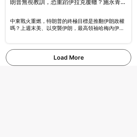
朗普無視教訓，恐重蹈伊拉克覆轍？施永青、
許楨拆解最新局勢 （Part 1/2）
中東戰火重燃，特朗普的終極目標是推翻伊朗政權
嗎？上週末美、以突襲伊朗，最高領袖哈梅內伊、
將領相繼傳出死傷。 許楨分析美國此次行動思路清
晰，透過精準斬首剷除強硬派，挑動伊朗內部的角
力。中原集團創辦人施永青則指出，特朗普連續針
對委內瑞拉與伊朗，實則劍指中國。這兩國均為中
Load More
國重要的石油供應來源，切斷能源動脈將直接衝擊
中國的經濟發展。對於能否伊朗變成親美國家，施
老闆借鑑伊拉克事件，坦言機會很微。 究竟這場戰
事會拖多久？油價波動會否引發全球通脹？即刻睇
片！