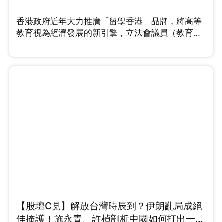
香港政府近年大力推廣「留學香港」品牌，將高等
教育視為經濟發展的新引擎，立法會議員（教育
界）鄧飛在節目中指出，香港的高等教育擁有多個
優勢，例如大學排名名列前茅、擁有優質老師，不
過他同時點出「一個短板」需要改善。中原集團主
席施永青則從資本佈局的角度看，他認為隨著外來
學生配額大幅提升，龐大的住宿需求成必然，預計
留學熱潮會持續一段時間。針對中小學殺校問題，
未來若開放中小學留學又是否可行呢，鄧飛有這樣
的看法...
【股壇C見】解放台灣時辰到？伊朗亂局成絕
佳掩護！施永青、許楨剖析中國如何打出一場