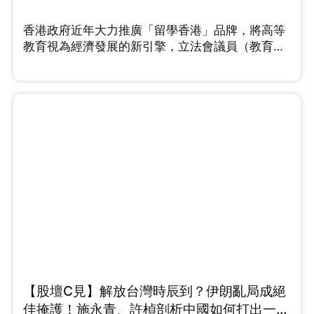
香港政府近年大力推廣「留學香港」品牌，將高等
教育視為經濟發展的新引擎，立法會議員（教育
界）鄧飛在節目中指出，香港的高等教育擁有多個
優勢，例如大學排名名列前茅、擁有優質老師，不
過他同時點出「一個短板」需要改善。中原集團主
席施永青則從資本佈局的角度看，他認為隨著外來
學生配額大幅提升，龐大的住宿需求成必然，預計
留學熱潮會持續一段時間。針對中小學殺校問題，
未來若開放中小學留學又是否可行呢，鄧飛有這樣
的看法...
【股壇C見】解放台灣時辰到？伊朗亂局成絕
佳掩護！施永青、許楨剖析中國如何打出一場