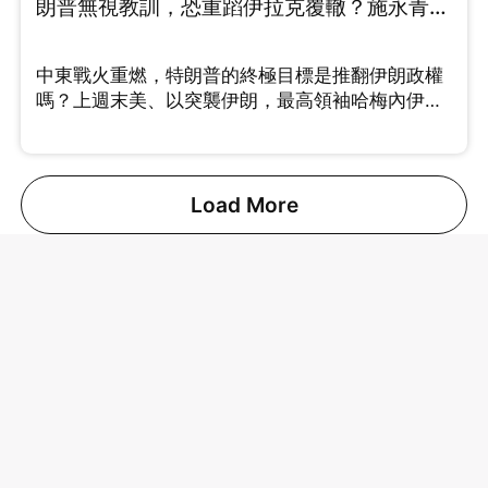
朗普無視教訓，恐重蹈伊拉克覆轍？施永青、
許楨拆解最新局勢 （Part 1/2）
中東戰火重燃，特朗普的終極目標是推翻伊朗政權
嗎？上週末美、以突襲伊朗，最高領袖哈梅內伊、
將領相繼傳出死傷。 許楨分析美國此次行動思路清
晰，透過精準斬首剷除強硬派，挑動伊朗內部的角
力。中原集團創辦人施永青則指出，特朗普連續針
對委內瑞拉與伊朗，實則劍指中國。這兩國均為中
Load More
國重要的石油供應來源，切斷能源動脈將直接衝擊
中國的經濟發展。對於能否伊朗變成親美國家，施
老闆借鑑伊拉克事件，坦言機會很微。 究竟這場戰
事會拖多久？油價波動會否引發全球通脹？即刻睇
片！