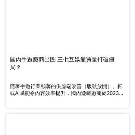
國內手遊廠商出圈 三七互娛靠買量打破僵
局？
隨著手遊行業顯著的供應端改善（版號放開）、抑
或AI賦能令內容效率提升，國內遊戲廠商於2023年
紛紛踏上行業的up cycle。