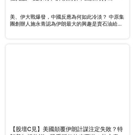
漂亮反擊戰 （Part 2/2）
美、伊大戰爆發，中國反應為何如此冷淡？ 中原集
團創辦人施永青認為伊朗最大的興趣是賣石油給中
國，而且中伊25年全面合作協議於後期沒有落實，
他指出伊朗與中國的關係遠不如想像中緊密。而許
楨認為2026年正是中國解決台灣問題的最佳契機，
他分析指出，特朗普為了中東戰局已將印太地區的
航母調離，美國目前在印太正處於「航母真空
期」，中國應把握機會彰顯國力和軍力。施永青則
提出截然不同的三贏戰略，就是......
【股壇C見】美國顛覆伊朗計謀注定失敗？特