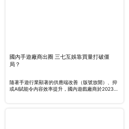
國內手遊廠商出圈 三七互娛靠買量打破僵
局？
隨著手遊行業顯著的供應端改善（版號放開）、抑
或AI賦能令內容效率提升，國內遊戲廠商於2023年
紛紛踏上行業的up cycle。