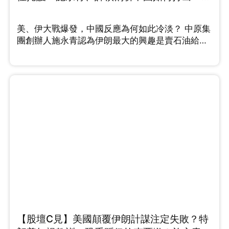
漂亮反擊戰 （Part 2/2）
美、伊大戰爆發，中國反應為何如此冷淡？ 中原集
團創辦人施永青認為伊朗最大的興趣是賣石油給中
國，而且中伊25年全面合作協議於後期沒有落實，
他指出伊朗與中國的關係遠不如想像中緊密。而許
楨認為2026年正是中國解決台灣問題的最佳契機，
他分析指出，特朗普為了中東戰局已將印太地區的
航母調離，美國目前在印太正處於「航母真空
期」，中國應把握機會彰顯國力和軍力。施永青則
提出截然不同的三贏戰略，就是......
【股壇C見】美國顛覆伊朗計謀注定失敗？特