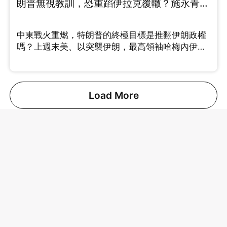
朗普無視教訓，恐重蹈伊拉克覆轍？施永青、
許楨拆解最新局勢 （Part 1/2）
中東戰火重燃，特朗普的終極目標是推翻伊朗政權
嗎？上週末美、以突襲伊朗，最高領袖哈梅內伊、
將領相繼傳出死傷。 許楨分析美國此次行動思路清
晰，透過精準斬首剷除強硬派，挑動伊朗內部的角
力。中原集團創辦人施永青則指出，特朗普連續針
對委內瑞拉與伊朗，實則劍指中國。這兩國均為中
Load More
國重要的石油供應來源，切斷能源動脈將直接衝擊
中國的經濟發展。對於能否伊朗變成親美國家，施
老闆借鑑伊拉克事件，坦言機會很微。 究竟這場戰
事會拖多久？油價波動會否引發全球通脹？即刻睇
片！