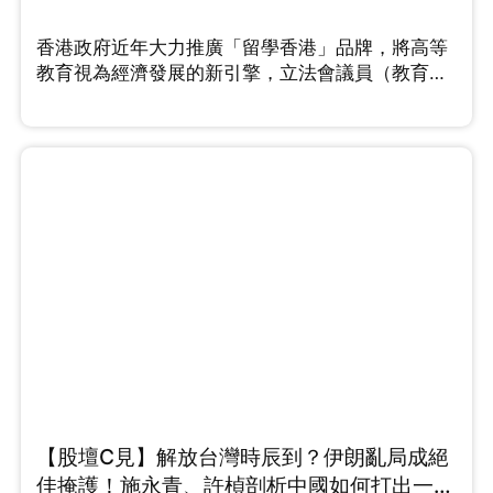
香港政府近年大力推廣「留學香港」品牌，將高等
教育視為經濟發展的新引擎，立法會議員（教育
界）鄧飛在節目中指出，香港的高等教育擁有多個
優勢，例如大學排名名列前茅、擁有優質老師，不
過他同時點出「一個短板」需要改善。中原集團主
席施永青則從資本佈局的角度看，他認為隨著外來
學生配額大幅提升，龐大的住宿需求成必然，預計
留學熱潮會持續一段時間。針對中小學殺校問題，
未來若開放中小學留學又是否可行呢，鄧飛有這樣
的看法...
【股壇C見】解放台灣時辰到？伊朗亂局成絕
佳掩護！施永青、許楨剖析中國如何打出一場