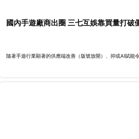
國內手遊廠商出圈 三七互娛靠買量打破
隨著手遊行業顯著的供應端改善（版號放開）、抑或AI賦能令內