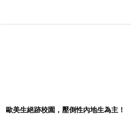
歐美生絕跡校園，壓倒性內地生為主！