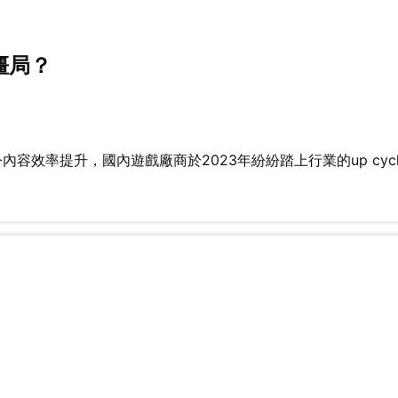
僵局？
容效率提升，國內遊戲廠商於2023年紛紛踏上行業的up cycl